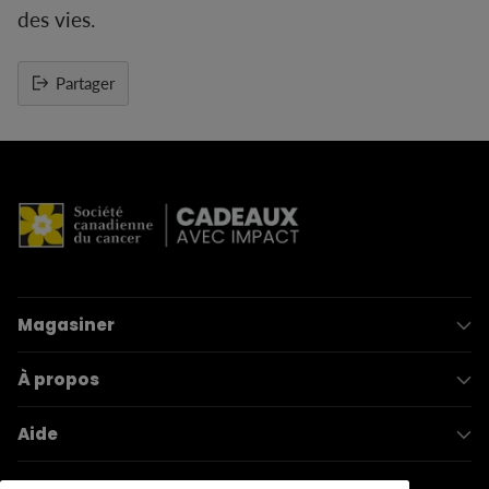
des vies.
Partager
Ajouter
un
produit
à
votre
panier
Magasiner
À propos
Aide